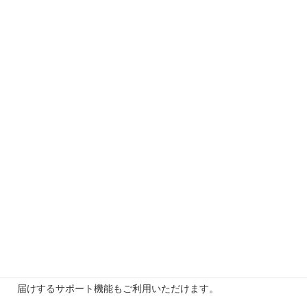
スタケン賃管講座および過去問アプリの⼤きな特徴が、このコ
ミュニティボード（掲⽰板機能）。受験者同⼠が気軽に情報交
換できるだけでなく、試験直前には応援メッセージのやり取り
があったり、試験後には合格を報告し喜びを分かち合ったり
と、コミュニティボードは前向きな話題でいっぱい。独学だと
どうしても難しくなる「モチベーション維持」や「受験ノウハ
ウ収集」に役⽴ちます。
法⼈プランには「スタッフの進捗確認機
能」
法⼈単位でスタケンをご契約いただいた場合には、担当者が受
験予定者の進捗をチェックできる進捗管理機能を⽤意していま
す。会社で勉強の環境を⽤意しても、本⼈がサボっているので
は意味がありません。ご契約内容に応じて、スタッフの学習進
捗の報告や、採点システムを利⽤しての模試レポートをお
届けするサポート機能もご利⽤いただけます。