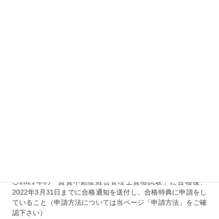
対象となる方
※2021年版スタケン賃貸不動産経営管理士講座をご購入いただ
き、2021年賃貸不動産経営管理士試験に合格した方
※法人割適
用のお客様及び未成年のお客様は対象外となります。
申請要件
「合格特典」は、以下の条件を全て満たした方対象となりま
す。
◯2021年版スタケン賃貸不動産経営管理士講座をご購入・受講
されていること
◯2021年の「賃貸不動産経営管理士資格試験」に合格後、
2022年3月31日までに合格通知を送付し、合格特典に申請をし
ていること（申請方法については当ページ「申請方法」をご確
認下さい）