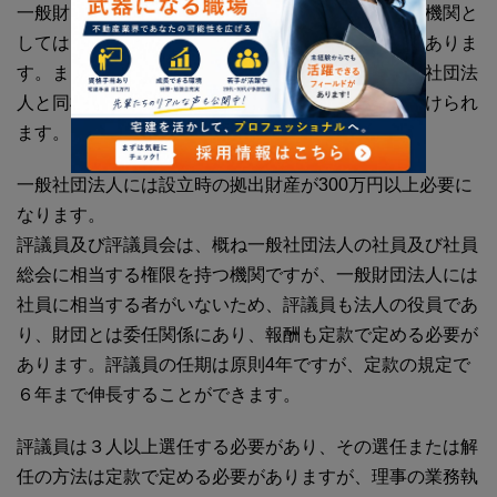
一般財団法人において、必ず置かなければならない機関と
しては、評議員、評議員会、理事、理事会、監事がありま
す。また、大規模一般財団法人（定義は大規模一般社団法
人と同様）については、会計監査人の設置も義務づけられ
ます。
一般社団法人には設立時の拠出財産が300万円以上必要に
なります。
評議員及び評議員会は、概ね一般社団法人の社員及び社員
総会に相当する権限を持つ機関ですが、一般財団法人には
社員に相当する者がいないため、評議員も法人の役員であ
り、財団とは委任関係にあり、報酬も定款で定める必要が
あります。評議員の任期は原則4年ですが、定款の規定で
６年まで伸長することができます。
評議員は３人以上選任する必要があり、その選任または解
任の方法は定款で定める必要がありますが、理事の業務執