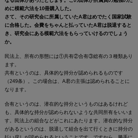
なる団体があったとします。この団体が所属員の勉強のた
めに模範六法を10冊購入した。
さて、その研究会に所属していたA君はめでたく国家試験
に合格した。会費をちゃんと払っていたA君は脱退すると
き、研究会にある模範六法をもらっていけるのでしょう
か。
民法上、所有の形態には①共有②合有③総有の３種類あり
ます。
共有というのは、具体的な持分が認められるものです
（249条）。この場合は、A君の主張は認められることに
なります。
合有というのは、潜在的な持分というものはあるけれど
も、具体的な持分が認められないような共同所有をいいま
す。民法上の組合などがこれにあたります。潜在的な持分
があるというのは、脱退して組合を出て行くときに持分の
払い戻しが認められるということです。ですから、勝手に