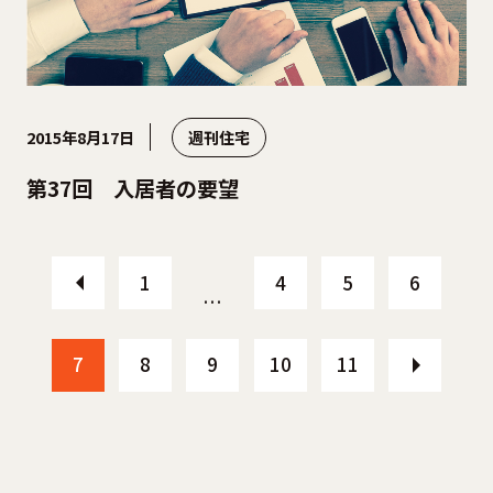
2015年8月17日
週刊住宅
第37回 入居者の要望
1
4
5
6
…
7
8
9
10
11