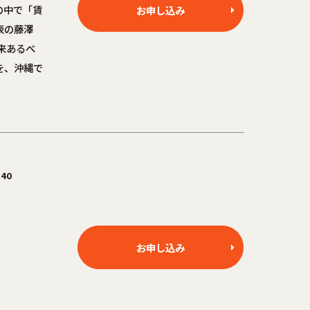
の中で「賃
お申し込み
表の藤澤
来あるべ
を、沖縄で
40
お申し込み