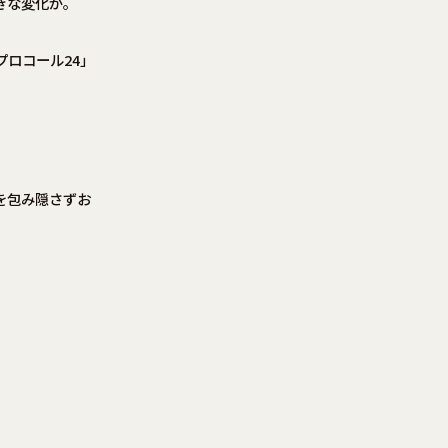
きな変化が。
ロコール24」
を包み隠さずお