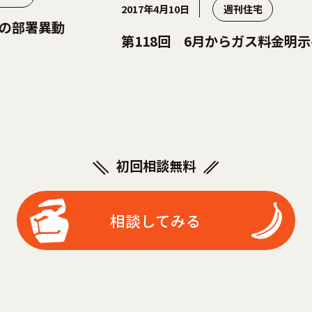
2017年4月10日
週刊住宅
20
第118回 6月からガス料金明示へ
第
初回相談無料
相談してみる