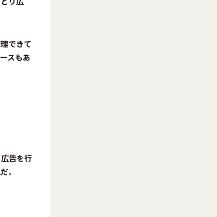
おとり広
管理できて
ースもあ
、広告を行
況だ。