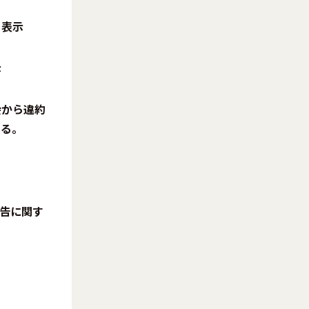
る表示
示
会から違約
いる。
広告に関す