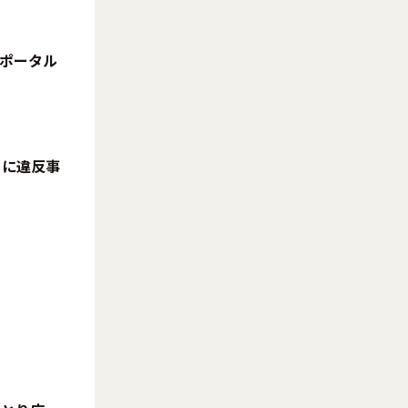
「ポータル
、
らに違反事
。