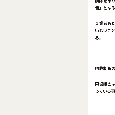
削除を怠
告」とな
１業者あ
いないこ
る。
掲載制限
同協議会
っている