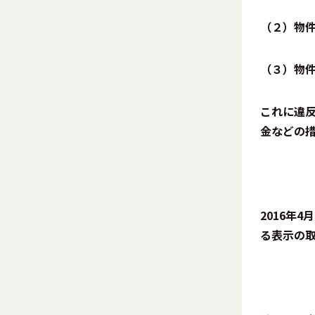
（２）物
（３）物
これに違
金などの
2016年
る表示の