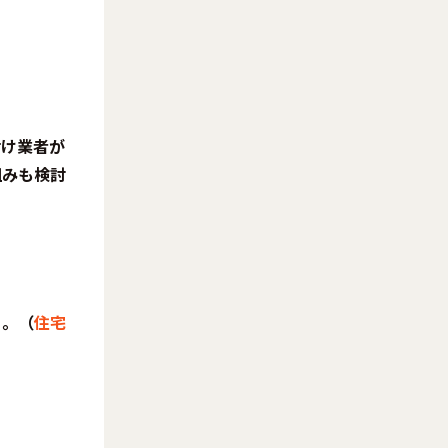
付け業者が
組みも検討
る。（
住宅