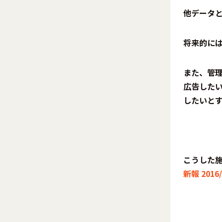
他データ
将来的に
また、管
広告した
したいと
こうした
新報 2016/