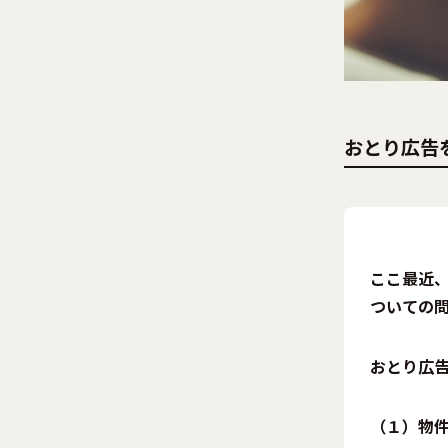
おとり広告
ここ最近
ついての
おとり広
（１）物