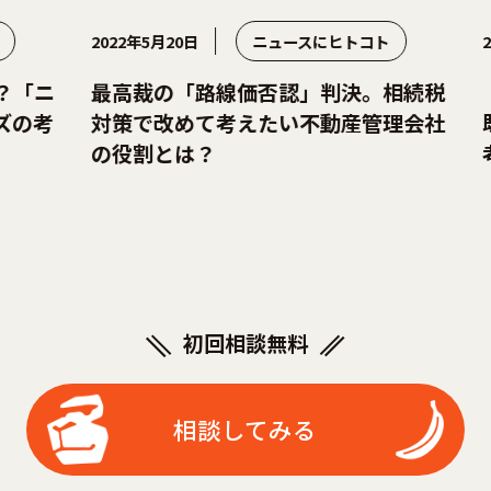
2022年5月20日
ニュースにヒトコト
2022年4
最高裁の「路線価否認」判決。相続税
「防音
対策で改めて考えたい不動産管理会社
既存物
の役割とは？
考える
初回相談無料
相談してみる