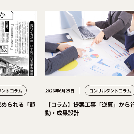
2026年6月25日
コンサルタントコラム
2026年
節
【コラム】提案工事「逆算」から行
【コ
動・成果設計
営」