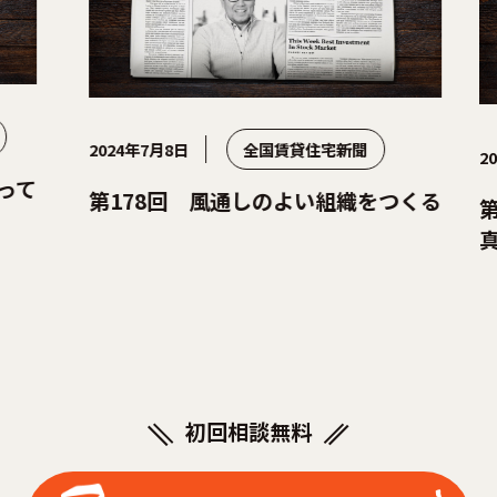
2024年7月8日
全国賃貸住宅新聞
2024年4
第178回 風通しのよい組織をつくる
第17
真実③
初回相談無料