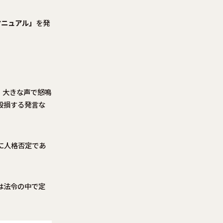
マニュアル」
を発
、大きな声で怒鳴
毀損する発言な
に人格否定であ
は法令の中で定