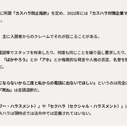
年に所謂
「カスハラ防止指針」
を定め、2022年には
「カスハラ対策企業
）。
、主に入居者からのクレームでそれが起こることがある。
電話等でスタッフを拘束したり、何度も同じことを繰り返し要求したり
、
「ばかやろう」
とか
「アホ」
とか侮蔑的な発言や人格の否定、名誉を
だ。
にならないから二度と私からの電話に出ないでほしい」
というのは完全
「死ね」
は言語道断だ。
ワー・ハラスメント）」
や
「セクハラ（セクシャル・ハラスメント）」
スハラは現時点では法令中では定義されてはいない。