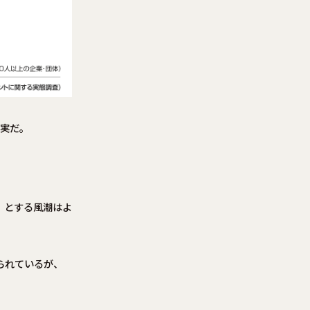
事実だ。
」とする風潮はよ
られているが、