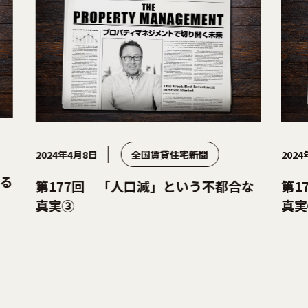
2024年4月8日
全国賃貸住宅新聞
2024年3
第177回 「人口減」という不都合な
第17
真実③
真実②