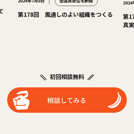
2024年7月8日
全国賃貸住宅新聞
2024年4
第178回 風通しのよい組織をつくる
第17
真実③
初回相談無料
相談してみる