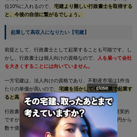
位10%に入れるので、
宅建より難しい行政書士を取得する
と、今後の自信に繋がるでしょう。
起業して高収入になりたい【宅建】
前提として、行政書士として起業することも可能です。し
かし、行政書士は個人向けの資格なので、
人を雇って会社
を大きくすることには向いていません。
一方宅建は、法人向けの資格であり、不動産市場は1件当
close
たりの単価が高いので、
宅建を活かして不動産業で起業す
ると高収入を目指せます。
行政書士として働く場合には年収1,000万円前後が現実的
ですが、不動産会社を立ち上げて成功すると、数億円から
数十億円の規模へと成長する可能性があります。