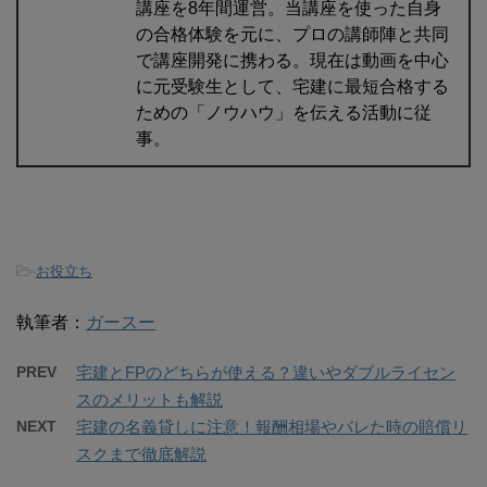
講座を8年間運営。当講座を使った自身
の合格体験を元に、プロの講師陣と共同
で講座開発に携わる。現在は動画を中心
に元受験生として、宅建に最短合格する
ための「ノウハウ」を伝える活動に従
事。
-
お役立ち
執筆者：
ガースー
PREV
宅建とFPのどちらが使える？違いやダブルライセン
スのメリットも解説
NEXT
宅建の名義貸しに注意！報酬相場やバレた時の賠償リ
スクまで徹底解説