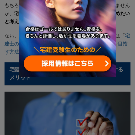
もちろん、宅建を取得するだけで成功するとは限りません
が、宅地建物の取引に興味があり、
大きな成功を収めたい
と考えている方には宅建がおすすめ
です。
なお、宅建取得後の収入について詳しく知りたい方は「
宅
建士の年収は高いって本当？理由や年収1,000万円を目指
す方法を解説
」の記事を参照してください。
宅建と行政書士のダブルライセンスを達成する
メリット